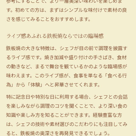
参考にすることで、より一層奥深い味わいを楽しめま
シェフと語らう鉄板焼の新たな楽しみ方
す。初めての方は、まずはシンプルな味付けで素材の良
シェフとの会話が広げる鉄板焼の新体験
さを感じてみることをおすすめします。
鉄板焼の魅力はシェフとの交流にもあり
調理法を学べる鉄板焼での貴重な時間
ライブ感あふれる鉄板焼ならではの臨場感
シェフとのやりとりで深まる鉄板焼の理解
鉄板焼の大きな特徴は、シェフが目の前で調理を披露す
鉄板焼の楽しみ方が広がるシェフとの対話
るライブ感です。焼き加減や盛り付けの手さばき、食材
非日常を彩る鉄板焼での試食時間
の動きなど、まるで舞台を観ているかのような臨場感が
鉄板焼の試食で味わう非日常の特別な時間
味わえます。このライブ感が、食事を単なる「食べる行
日常を離れた鉄板焼の贅沢な試食体験とは
為」から「体験」へと昇華させてくれます。
鉄板焼で過ごす非日常の食のひとときの魅
特に記念日や特別な日に利用する場合、シェフとの会話
力
を楽しみながら調理のコツを聞くことで、より深い食の
試食を通じて感じる鉄板焼の特別な世界観
知識や楽しみ方を知ることができます。経験豊富な方
は、シェフの技術や素材選びのこだわりにも注目してみ
鉄板焼の空間で非日常を堪能できる理由
ると、鉄板焼の奥深さを再発見できるでしょう。