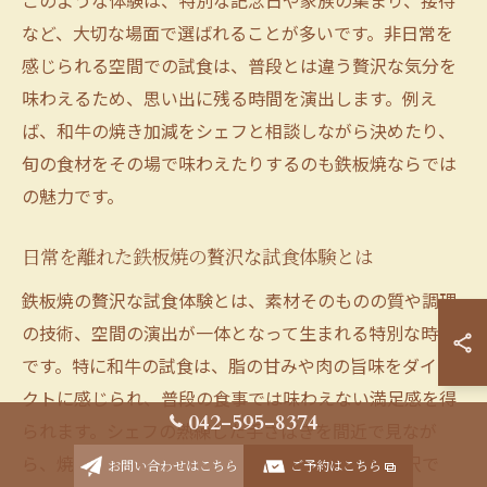
このような体験は、特別な記念日や家族の集まり、接待
など、大切な場面で選ばれることが多いです。非日常を
感じられる空間での試食は、普段とは違う贅沢な気分を
味わえるため、思い出に残る時間を演出します。例え
ば、和牛の焼き加減をシェフと相談しながら決めたり、
旬の食材をその場で味わえたりするのも鉄板焼ならでは
の魅力です。
日常を離れた鉄板焼の贅沢な試食体験とは
鉄板焼の贅沢な試食体験とは、素材そのものの質や調理
の技術、空間の演出が一体となって生まれる特別な時間
です。特に和牛の試食は、脂の甘みや肉の旨味をダイレ
クトに感じられ、普段の食事では味わえない満足感を得
042-595-8374
られます。シェフの熟練した手さばきを間近で見なが
ら、焼きたてをその場で口にできるのが最大の贅沢で
お問い合わせはこちら
ご予約はこちら