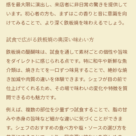
感を最大限に演出し、来店者に非日常の驚きを提供して
鉄板焼の贅沢な味わいを堪能するコツとは
います。初心者の方も、まずはこの香りと音に意識を向
鉄板焼で引き出される食材本来の美味しさ
けてみることで、より深く鉄板焼を味わえるでしょう。
鉄板焼の贅沢な味覚体験が記憶に残る理由
記念日に選びたい鉄板焼体験の魅力
試食で広がる鉄板焼の奥深い味わい方
記念日に鉄板焼が選ばれる特別な理由とは
鉄板焼の醍醐味は、試食を通して素材ごとの個性や旨味
鉄板焼のライブ感が記念日をより思い出深
をダイレクトに感じられる点です。特に和牛や新鮮な魚
く
介類は、焼きたてを一口ずつ味見することで、絶妙な焼
き加減や肉質の違いを体験できます。シェフが目の前で
大切な日を彩る鉄板焼体験のおすすめポイ
仕上げてくれるため、その場で味わいの変化や特徴を質
ント
問できるのも魅力です。
鉄板焼で過ごす記念日の贅沢なひととき提
案
例えば、複数の部位を少量ずつ試食することで、脂の甘
鉄板焼の演出が記念日ディナーを格上げす
みや赤身の旨味など細かな違いに気づくことができま
る
す。シェフのおすすめの食べ方や塩・ソースの選び方を