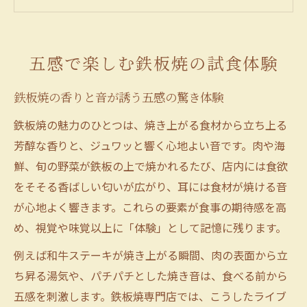
鉄板焼の調理過程を間近で体験する魅力
五感が刺激される鉄板焼の試食の醍醐味
ライブ感あふれる鉄板焼を味わう醍醐味
五感で楽しむ鉄板焼の試食体験
シェフの技と鉄板焼のライブ感が生む感動
鉄板焼の香りと音が誘う五感の驚き体験
目の前で焼き上げる鉄板焼の臨場感体験
鉄板焼ならではのライブ感を五感で楽しむ
鉄板焼の魅力のひとつは、焼き上がる食材から立ち上る
芳醇な香りと、ジュワッと響く心地よい音です。肉や海
鉄板焼の音や香りが演出する特別なひとと
鮮、旬の野菜が鉄板の上で焼かれるたび、店内には食欲
き
をそそる香ばしい匂いが広がり、耳には食材が焼ける音
ライブ調理で味わう鉄板焼の迫力と美味し
が心地よく響きます。これらの要素が食事の期待感を高
さ
め、視覚や味覚以上に「体験」として記憶に残ります。
鉄板焼ならではの贅沢な味覚発見
例えば和牛ステーキが焼き上がる瞬間、肉の表面から立
鉄板焼で体験する和牛の贅沢な旨味の秘密
ち昇る湯気や、パチパチとした焼き音は、食べる前から
厳選素材が光る鉄板焼ならではの味覚の深
五感を刺激します。鉄板焼専門店では、こうしたライブ
み