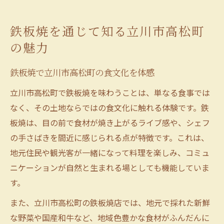
鉄板焼が伝える立川市高松町の新たな発見
地元で注目高まる鉄板焼の楽しみ方
鉄板焼を通じて知る立川市高松町
地元密着の鉄板焼を楽しむコツと魅力
の魅力
鉄板焼のライブ感を存分に味わう方法
鉄板焼で立川市高松町の食文化を体感
鉄板焼の楽しみ方が地元で注目される背景
鉄板焼で感じる立川らしい過ごし方の提案
立川市高松町で鉄板焼を味わうことは、単なる食事では
なく、その土地ならではの食文化に触れる体験です。鉄
鉄板焼を地元で満喫するための工夫とは
板焼は、目の前で食材が焼き上がるライブ感や、シェフ
メディアで話題の鉄板焼体験とは
の手さばきを間近に感じられる点が特徴です。これは、
メディアで話題の鉄板焼体験の魅力を解説
地元住民や観光客が一緒になって料理を楽しみ、コミュ
鉄板焼がSNSやテレビで注目される理由
ニケーションが自然と生まれる場としても機能していま
鉄板焼の話題店が人気を集める背景とは
す。
体験型鉄板焼がメディアで注目される秘密
また、立川市高松町の鉄板焼店では、地元で採れた新鮮
鉄板焼体験が話題となる立川の特徴
な野菜や国産和牛など、地域色豊かな食材がふんだんに