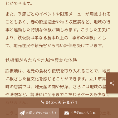
とができます。
また、季節ごとのイベントや限定メニューが用意される
ことも多く、春の歓送迎会や秋の収穫祭など、地域の行
事と連動した特別な体験が楽しめます。こうした工夫に
より、鉄板焼は単なる食事以上の「季節の体験」とし
て、地元住民や観光客から高い評価を受けています。
鉄板焼がもたらす地域性豊かな体験
鉄板焼は、地元の食材や伝統を取り入れることで、地域
に根ざした食文化を感じることができます。立川市高松
町の店舗では、地元産の肉や野菜、さらには地域の醤油
や味噌など、調味料に至るまでこだわるケースも少なく
ありません。
042-595-8374
こうした地域性豊かな体験は、訪れる人々に「その土地
お問い合わせはこちら
ご予約はこちら