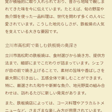
鉄板焼と地域性が織りなす旬の体験
覚が積極的に取り入れられており、昔から地域で親しま
れてきた味を今に伝えています。たとえば、旬の野菜や
地元の旬を味わう鉄板焼の楽しみ方
魚介類を使った一品料理は、世代を問わず多くの人々に
鉄板焼で感じる立川市高松町の季節感
愛されています。こうした地元らしさが、鉄板焼の人気
鉄板焼がもたらす地域性豊かな体験
を支えている大きな要因です。
立川で楽しむ鉄板焼と地域の繋がり
立川市高松町で楽しむ鉄板焼の奥深さ
立川市高松町の鉄板焼は、食材選びから焼き方、提供方
法まで、細部にまでこだわりが詰まっています。シェフ
が目の前で焼き上げることで、素材の旨味や香ばしさを
最大限に引き出し、五感全体で楽しむことができます。
特に、厳選された和牛や新鮮な魚介、地元野菜の組み合
わせは、訪れるたびに新しい発見があります。
また、鉄板焼店によっては、コース料理やアラカルトメ
ニューなど、さまざまな楽しみ方が用意されています。