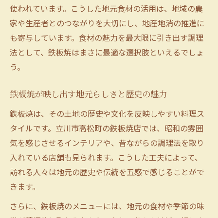
鉄板焼が立川で愛され続ける理由
使われています。こうした地元食材の活用は、地域の農
鉄板焼が立川で長く愛される理由を探る
家や生産者とのつながりを大切にし、地産地消の推進に
地元に根付く鉄板焼の魅力と背景
も寄与しています。食材の魅力を最大限に引き出す調理
法として、鉄板焼はまさに最適な選択肢といえるでしょ
鉄板焼が立川で支持される文化的理由
う。
鉄板焼が愛され続ける立川の食体験
立川で鉄板焼が人気を保つ仕組みとは
鉄板焼が映し出す地元らしさと歴史の魅力
立川市高松町の鉄板焼事情を深堀り
鉄板焼は、その土地の歴史や文化を反映しやすい料理ス
立川市高松町の鉄板焼事情を徹底解説
タイルです。立川市高松町の鉄板焼店では、昭和の雰囲
鉄板焼に関する地元の最新動向を紹介
気を感じさせるインテリアや、昔ながらの調理法を取り
鉄板焼の現状と立川市高松町の特色
入れている店舗も見られます。こうした工夫によって、
立川市高松町で人気の鉄板焼事情とは
訪れる人々は地元の歴史や伝統を五感で感じることがで
鉄板焼事情から見る立川市高松町の今
きます。
鉄板焼と地域性に触れる旬の体験
さらに、鉄板焼のメニューには、地元の食材や季節の味