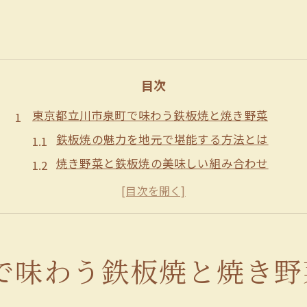
目次
東京都立川市泉町で味わう鉄板焼と焼き野菜
鉄板焼の魅力を地元で堪能する方法とは
焼き野菜と鉄板焼の美味しい組み合わせ
旬の食材が引き立つ鉄板焼体験の魅力
鉄板焼を通じて立川グルメを再発見する
ライブ感あふれる鉄板焼の楽しみ方紹介
香ばしさを引き出す鉄板焼きの魅力解説
で味わう鉄板焼と焼き野
鉄板焼が生み出す香ばしさの秘密に迫る