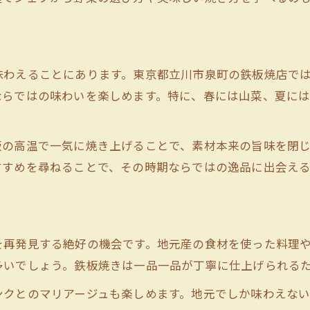
焼き野菜と鉄板焼の調理風景を楽しむ
シェフの技が光る鉄板焼ならではの魅力
家族で盛り上がる鉄板焼の演出を紹介
味わえることにあります。東京都立川市泉町の鉄板焼店で
地元野菜が主役になる鉄板焼の理由とは
ならではの味わいを楽しめます。特に、春には山菜、夏に
鉄板焼で地元野菜が際立つ理由を解説
新鮮な野菜を鉄板焼で味わう贅沢な時間
板の高温で一気に焼き上げることで、素材本来の旨味を閉
地産地消を体感できる鉄板焼の魅力
すすめを尋ねることで、その時期ならではの逸品に出会え
鉄板焼で引き出す野菜の甘みと食感
地元野菜と鉄板焼の相性の良さとは
る
鉄板焼きで野菜のうま味を最大限楽しむ
を再発見する絶好の機会です。地元産の食材を使った料理
鉄板焼が野菜のうま味を引き出す理由
多いでしょう。鉄板焼きは一品一品が丁寧に仕上げられる
焼き野菜の食感を楽しむ鉄板焼のコツ
ンクとのマリアージュも楽しめます。地元でしか味わえな
鉄板焼で味わう野菜の新しい発見