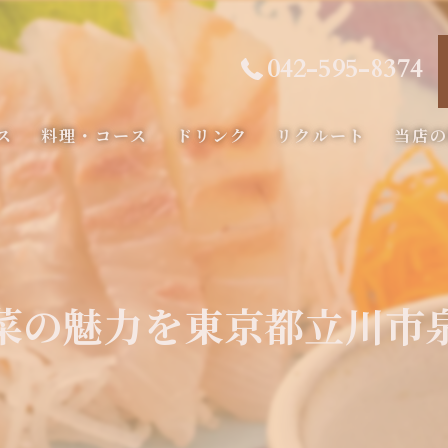
042-595-8374
ス
料理・コース
ドリンク
リクルート
当店
コース
海鮮
フィレ
菜の魅力を東京都立川市
記念日
ディナ