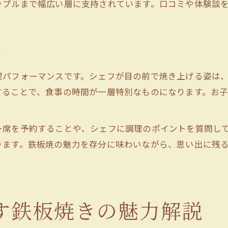
ップルまで幅広い層に支持されています。口コミや体験談
ヘルシー志向に嬉しい鉄板焼と野菜料理
鉄板焼で野菜を美味しく食べる工夫
介
理パフォーマンスです。シェフが目の前で焼き上げる姿は
することで、食事の時間が一層特別なものになります。お
ー席を予約することや、シェフに調理のポイントを質問し
ります。鉄板焼の魅力を存分に味わいながら、思い出に残
す鉄板焼きの魅力解説