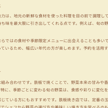
焼き野菜と鉄板焼で味わう香りの違い
は
素材を活かす鉄板焼の焼き加減のコツ
魅力は、地元の新鮮な食材を使った料理を目の前で調理し
五感で楽しむ鉄板焼ならではの体験談
持ち味を最大限に引き出してくれる点です。例えば、旬の
香ばしい鉄板焼の美味しさを最大限味わう
。
焼き野菜好きにおすすめしたい鉄板焼体験
ならではの食材や季節限定メニューに出会えることも多い
焼き野菜を鉄板焼で楽しむ新たな提案
っているため、幅広い年代の方が楽しめます。予約を活用
鉄板焼ならではの焼き野菜の食感の魅力
野菜本来の味を生かす鉄板焼き技術とは
鉄板焼で彩る焼き野菜料理のバリエーション
せ
家族みんなで楽しむ焼き野菜と鉄板焼体験
な組み合わせです。鉄板で焼くことで、野菜本来の甘みや
ライブ感あふれる鉄板焼きの楽しみ方ガイド
。特に、季節ごとに変わる旬の野菜は、食感や彩りに変化
鉄板焼のライブ感を満喫するポイント
感じている方にもおすすめです。鉄板焼き店では、定番の
目の前で焼く鉄板焼が盛り上がる理由
程でシェフから野菜の選び方や美味しい焼き方を学べるの