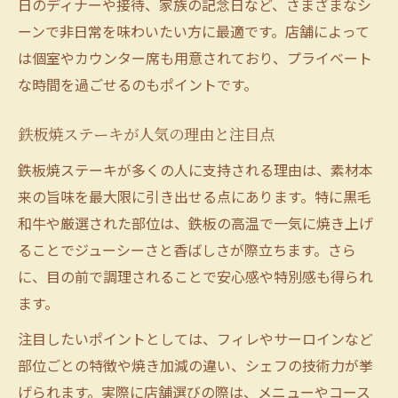
日のディナーや接待、家族の記念日など、さまざまなシ
鉄板焼ステーキが接待に最適な理由
ーンで非日常を味わいたい方に最適です。店舗によって
は個室やカウンター席も用意されており、プライベート
会食シーンを彩る鉄板焼ステーキの魅力
な時間を過ごせるのもポイントです。
鉄板焼のライブ感がビジネス会食に好評
鉄板焼ステーキでおもてなしを演出する
鉄板焼ステーキが人気の理由と注目点
接待で喜ばれる鉄板焼のこだわりポイント
鉄板焼ステーキが多くの人に支持される理由は、素材本
来の旨味を最大限に引き出せる点にあります。特に黒毛
和牛や厳選された部位は、鉄板の高温で一気に焼き上げ
ることでジューシーさと香ばしさが際立ちます。さら
に、目の前で調理されることで安心感や特別感も得られ
ます。
注目したいポイントとしては、フィレやサーロインなど
部位ごとの特徴や焼き加減の違い、シェフの技術力が挙
げられます。実際に店舗選びの際は、メニューやコース