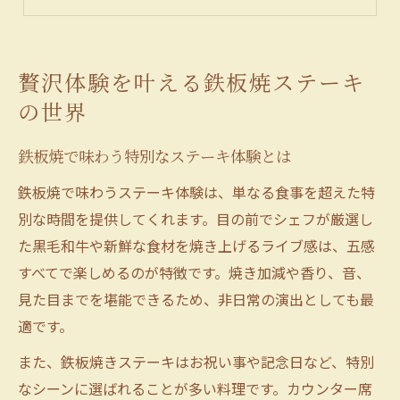
高級感を堪能できる鉄板焼の楽しみ方
鉄板焼ステーキで叶う上質なひととき
厳選食材で味わう鉄板焼の魅力を徹底解説
贅沢体験を叶える鉄板焼ステーキ
鉄板焼が引き出す厳選食材の旨味とは
の世界
鉄板焼と和牛・旬素材の絶妙な相性
鉄板焼で味わう特別なステーキ体験とは
選び抜かれた鉄板焼食材のこだわり
鉄板焼ステーキの素材選びのポイント
鉄板焼で味わうステーキ体験は、単なる食事を超えた特
別な時間を提供してくれます。目の前でシェフが厳選し
新鮮な食材を楽しむ鉄板焼ステーキの極意
た黒毛和牛や新鮮な食材を焼き上げるライブ感は、五感
非日常のひととき鉄板焼ステーキの楽しみ方
すべてで楽しめるのが特徴です。焼き加減や香り、音、
鉄板焼独自のライブ感を味わうコツ
見た目までを堪能できるため、非日常の演出としても最
ステーキと共に楽しむ鉄板焼の演出
適です。
鉄板焼ならではの非日常感が魅力
また、鉄板焼きステーキはお祝い事や記念日など、特別
大切な日に最適な鉄板焼ステーキの選び方
なシーンに選ばれることが多い料理です。カウンター席