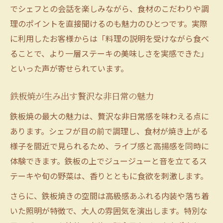
鉄板焼で叶う贅沢なひとときの過ごし方
でシェフとの会話を楽しみながら、食材のこだわりや調
大人の食事会に最適な鉄板焼選びのコツ
理のポイントを直接聞けるのも魅力のひとつです。実際
鉄板焼で大人の食事会を楽しむポイント
に利用したお客様からは「料理の説明を受けながら食べ
落ち着いた空間で味わう鉄板焼の魅力
ることで、より一層ステーキの美味しさを実感できた」
といった声が寄せられています。
接待にふさわしい鉄板焼ステーキの選び方
鉄板焼ステーキで差がつく食事会演出術
鉄板焼が生み出す贅沢な非日常の魅力
個室完備の鉄板焼店を選ぶメリット
鉄板焼の最大の魅力は、贅沢な非日常感を味わえる点に
理想のステーキを求めるなら鉄板焼で決まり
あります。シェフが目の前で調理し、食材が焼き上がる
鉄板焼は理想のステーキに最適な理由
様子を間近で見られるため、ライブ感と高揚感を同時に
鉄板焼で味わう本格派ステーキの特徴
体験できます。鉄板の上でジュージューと音を立てるス
鉄板焼が叶える理想的な焼き加減とは
テーキや旬の野菜は、香りとともに食欲を刺激します。
鉄板焼ステーキで楽しむ上質な肉の選び方
さらに、鉄板焼きの空間は高級感あふれる内装や落ち着
贅沢な鉄板焼ステーキが人気のポイント
いた照明が特徴で、大人の雰囲気を演出します。特別な
鉄板焼ステーキが接待や会食で選ばれる理由