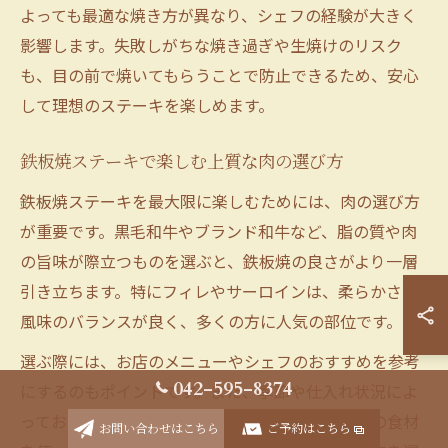
よっても最適な焼き方が異なり、シェフの経験が大きく
影響します。失敗しがちな焼き過ぎや生焼けのリスク
も、目の前で焼いてもらうことで防止できるため、安心
して理想のステーキを楽しめます。
鉄板焼ステーキで楽しむ上質な肉の選び方
鉄板焼ステーキを最大限に楽しむためには、肉の選び方
が重要です。黒毛和牛やブランド和牛など、脂の質や肉
の旨味が際立つものを選ぶと、鉄板焼の良さがより一層
引き立ちます。特にフィレやサーロインは、柔らかさと
風味のバランスが良く、多くの方に人気の部位です。
選ぶ際には、お店のメニューやシェフのおすすめを参考
042-595-8374
にするのもポイントです。また、季節や仕入れ状況によ
っておすすめの部位が変わる場合もあるため、旬の食材
お問い合わせはこちら
ご予約はこちら