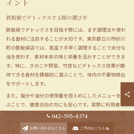
イント
鉄板焼でデトックスする際の選び方
鉄板焼でデトックスを目指す際には、まず調理法や使わ
れる食材に注目することが大切です。東京都立川市砂川
町の鉄板焼店では、高温で手早く調理することで余分な
油を使わず、素材本来の味と栄養を活かすことができま
す。特に、きのこや野菜、竹炭などデトックス効果が期
待できる食材を積極的に選ぶことで、体内の不要物排出
をサポートします。
また、塩分や油分の使用量を控えめにしたメニューを選
ぶことで、健康志向の方にも安心です。実際に利用者の
声として、「油っぽさがなく、胃もたれしにくい」「野
042-595-8374
菜たっぷりで罪悪感がない」といった感想が多く聞かれ
お問い合わせはこちら
ご予約はこちら
ます。食事のバランスや調理法を意識することが、理想