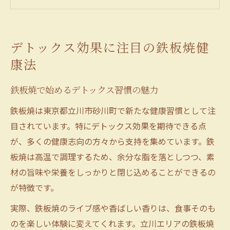
鉄板焼でヘルシーに体調を整えるコツ
高温調理ならではの鉄板焼デトックス理論
東京都立川市砂川町で味わう鉄板焼の魅力
デトックス効果に注目の鉄板焼健
砂川町で体験できる鉄板焼の醍醐味
康法
地元で親しまれる鉄板焼のデトックス力
鉄板焼で始めるデトックス習慣の魅力
鉄板焼が生み出す砂川町の新たな楽しみ方
健康を意識した鉄板焼店の選び方ガイド
鉄板焼は東京都立川市砂川町で新たな健康習慣として注
目されています。特にデトックス効果を期待できる点
砂川町で鉄板焼きとデトックスを満喫する
が、多くの健康志向の方々から支持を集めています。鉄
秘訣
板焼は高温で調理するため、余分な脂を落としつつ、素
鉄板焼ならではのヘルシーな食事体験
材の旨味や栄養をしっかりと閉じ込めることができるの
鉄板焼で味わうヘルシーな美食の世界
が特徴です。
栄養を逃さない鉄板焼調理の工夫
実際、鉄板焼のライブ感や香ばしい香りは、食事そのも
ヘルシー志向におすすめの鉄板焼メニュー
のを楽しい体験に変えてくれます。立川エリアの鉄板焼