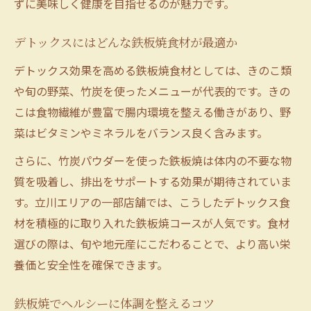
ずに美味しく健康を目指せるのが魅力です。
デトックス目的で選ぶ鉄板焼のポイント
鉄板焼でデトックスする際の選び方
デトックスにはどんな鉄板焼食材が最適か
健康志向に合う鉄板焼店の見極め方
デトックス効果を高める鉄板焼食材としては、きのこ類
鉄板焼デトックスに最適な食材の特徴
や旬の野菜、竹炭を使ったメニューが代表的です。きの
こは食物繊維が豊富で腸内環境を整える働きがあり、野
食事内容で差がつく鉄板焼の選択基準
菜はビタミンやミネラルをバランス良く含みます。
鉄板焼で理想のデトックスを叶える秘訣
さらに、竹炭パウダーを使った鉄板焼は体内の不要な物
質を吸着し、排出をサポートする効果が期待されていま
す。立川エリアの一部店舗では、こうしたデトックス食
材を積極的に取り入れた鉄板焼コースが人気です。食材
選びの際は、旬や地元産にこだわることで、より高い栄
養価と安全性を確保できます。
鉄板焼でヘルシーに体調を整えるコツ