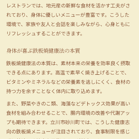
鉄板焼でしか得られない健康効果とは
レストランでは、地元産の新鮮な食材を活かす工夫がさ
野菜たっぷり鉄板焼で体も心も軽やかに
れており、身体に優しいメニューが豊富です。こうした
美容意識が高まる鉄板焼デトックス術
環境で、家族や友人と会話を楽しみながら、心身ともに
鉄板焼で美しくなるデトックス術を学ぶ
リフレッシュすることができます。
美容と健康を両立する鉄板焼の秘訣
身体が喜ぶ鉄板焼健康法の本質
鉄板焼デトックスで身体の中から美しく
鉄板焼健康法の本質は、素材本来の栄養を効率良く摂取
美肌を目指すなら鉄板焼デトックス食材
できる点にあります。高温で素早く焼き上げることで、
鉄板焼がサポートする毎日の美容習慣
ビタミンやミネラルなどの栄養素を逃しにくく、食材の
ゆったり楽しむ砂川町の鉄板焼セレクション
持つ力を余すことなく体内に取り込めます。
砂川町の鉄板焼で癒しのひとときを
また、野菜やきのこ類、海藻などデトックス効果が高い
ゆったり味わう鉄板焼の贅沢な時間
食材を組み合わせることで、腸内環境の改善や代謝アッ
鉄板焼セレクションで健康的な食事体験
プも期待できます。立川市砂川町では、こうした健康志
鉄板焼を囲む砂川町のくつろぎ空間
向の鉄板焼メニューが注目されており、食事制限を感じ
家族や友人と楽しむ鉄板焼の魅力