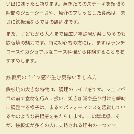
い出に残ったと語ります。焼きたてのステーキを頬張る
なぜ鉄板焼で焼くと美味しいのか徹底分析
瞬間のジューシーさや、魚介のプリッとした食感は、ま
鉄板焼の熱伝導が旨味を閉じ込める理由
さに鉄板焼ならではの醍醐味です。
鉄板焼の独特な焼き加減が美味しさを左右
また、子どもから大人まで幅広い年齢層が楽しめるのも
鉄板焼で焼くことで食材本来の甘味が際立
鉄板焼の魅力です。特に初心者の方には、まずはランチ
つ
コースやカジュアルなコース料理から体験することをお
鉄板焼メカニズムが生む食感と風味の秘密
すすめします。
鉄板焼と網焼きの味わい比較ポイント解説
鉄板焼のライブ感が生む奥深い楽しみ方
鉄板焼の大きな特徴は、調理のライブ感です。シェフが
目の前で食材を巧みに扱い、焼き加減や盛り付けを瞬時
に調整する様子は、まるでパフォーマンスを鑑賞してい
るかのような高揚感をもたらします。この臨場感こそ
が、鉄板焼が多くの人に支持される理由の一つです。