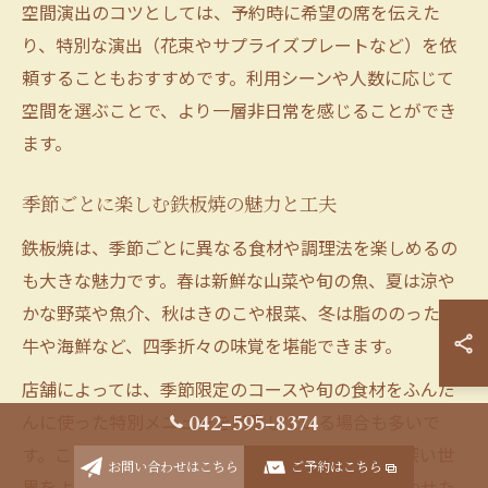
空間演出のコツとしては、予約時に希望の席を伝えた
り、特別な演出（花束やサプライズプレートなど）を依
頼することもおすすめです。利用シーンや人数に応じて
空間を選ぶことで、より一層非日常を感じることができ
ます。
季節ごとに楽しむ鉄板焼の魅力と工夫
鉄板焼は、季節ごとに異なる食材や調理法を楽しめるの
も大きな魅力です。春は新鮮な山菜や旬の魚、夏は涼や
かな野菜や魚介、秋はきのこや根菜、冬は脂ののった和
牛や海鮮など、四季折々の味覚を堪能できます。
店舗によっては、季節限定のコースや旬の食材をふんだ
んに使った特別メニューを用意している場合も多いで
042-595-8374
す。こうしたメニューを選ぶことで、鉄板焼の奥深い世
お問い合わせはこちら
ご予約はこちら
界をより一層味わえます。また、季節の変化に合わせた