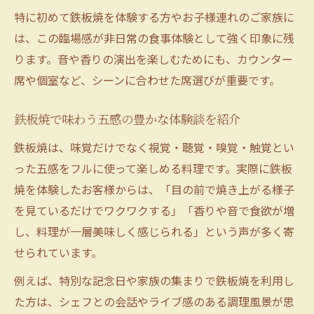
鉄板焼を味わうなら臨場感に注目したい
特に初めて鉄板焼を体験する方やお子様連れのご家族に
鉄板焼の臨場感が生む食事の高揚感とは
は、この臨場感が非日常の食事体験として強く印象に残
鉄板焼のシェフパフォーマンスを味わう方
ります。音や香りの演出を楽しむためにも、カウンター
法
席や個室など、シーンに合わせた席選びが重要です。
会話も弾む鉄板焼のライブ感を楽しむコツ
鉄板焼で味わう五感の豊かな体験談を紹介
鉄板焼の席選びで臨場感を最大限に引き出
す
鉄板焼は、味覚だけでなく視覚・聴覚・嗅覚・触覚とい
鉄板焼体験を豊かにする臨場感の演出術
った五感をフルに使って楽しめる料理です。実際に鉄板
焼を体験したお客様からは、「目の前で焼き上がる様子
豊かな時間を演出する鉄板焼の楽しみ方
を見ているだけでワクワクする」「香りや音で食欲が増
鉄板焼で過ごす贅沢なひとときの作り方
し、料理が一層美味しく感じられる」という声が多く寄
シーン別に楽しむ鉄板焼のおすすめ体験
せられています。
家族や友人と味わう鉄板焼の豊かな時間
例えば、特別な記念日や家族の集まりで鉄板焼を利用し
鉄板焼の空間演出で非日常を味わうコツ
た方は、シェフとの会話やライブ感のある調理風景が思
季節ごとに楽しむ鉄板焼の魅力と工夫