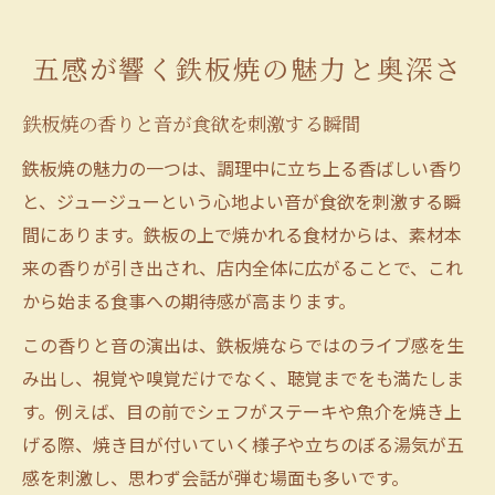
素材の魅力を引き出す鉄板焼の秘密に迫る
鉄板から広がる美味しさの秘密を解明
五感が響く鉄板焼の魅力と奥深さ
鉄板焼が美味しくなる焼き方のポイント
鉄板焼の香りと音が食欲を刺激する瞬間
鉄板焼の熱伝導が食材に与える影響とは
鉄板焼特有のジューシーな仕上がりの理由
鉄板焼の魅力の一つは、調理中に立ち上る香ばしい香り
と、ジュージューという心地よい音が食欲を刺激する瞬
鉄板焼の旨味を引き出す調理メカニズム
間にあります。鉄板の上で焼かれる食材からは、素材本
鉄板焼と他の調理法の違いを徹底比較
来の香りが引き出され、店内全体に広がることで、これ
調理の音や香りも楽しめる鉄板焼体験
から始まる食事への期待感が高まります。
鉄板焼の調理音がもたらす臨場感の魅力
この香りと音の演出は、鉄板焼ならではのライブ感を生
鉄板焼で漂う香ばしい香りが食事を演出
み出し、視覚や嗅覚だけでなく、聴覚までをも満たしま
五感を刺激する鉄板焼体験の楽しみ方
す。例えば、目の前でシェフがステーキや魚介を焼き上
鉄板焼のライブ調理で味わう特別な時間
げる際、焼き目が付いていく様子や立ちのぼる湯気が五
鉄板焼の音と香りで得られる満足感とは
感を刺激し、思わず会話が弾む場面も多いです。