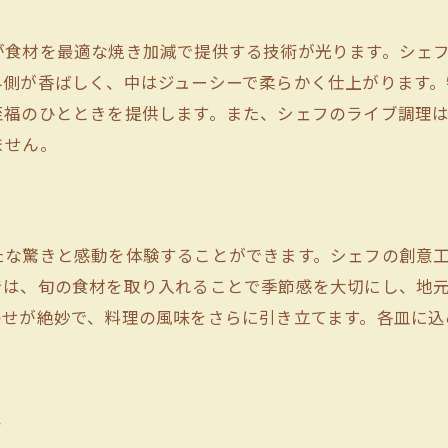
立川市独自の鉄板焼き体験の醍醐味
が食材を最適な焼き加減で提供する技術が光ります。シェ
シェフの技と厳選食材が織りなす立川市の鉄板焼
外側が香ばしく、中はジューシーで柔らかく仕上がります。
シェフの熟練の技に支えられた鉄板焼き
至福のひとときを提供します。また、シェフのライブ調理
選び抜かれた食材が生む至高の味わい
ません。
食材の多様性が生む豊かなメニュー
シェフのこだわりが感じられる料理
食材と技術の融合が生む美食体験
たな驚きと感動を体験することができます。シェフの創意
立川市ならではの鉄板焼きの楽しさ
では、旬の食材を取り入れることで季節感を大切にし、地
わせが絶妙で、料理の風味をさらに引き立てます。各皿に込
。
ス