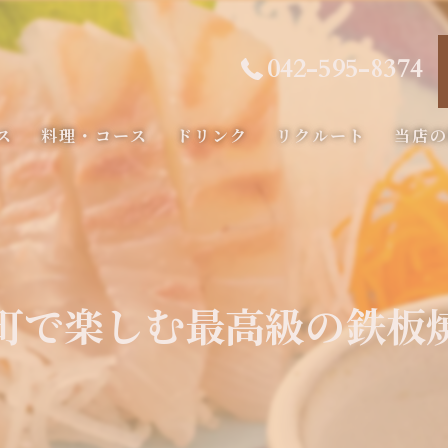
042-595-8374
ス
料理・コース
ドリンク
リクルート
当店
コース
海鮮
フィレ
町で楽しむ最高級の鉄板
記念日
ディナ