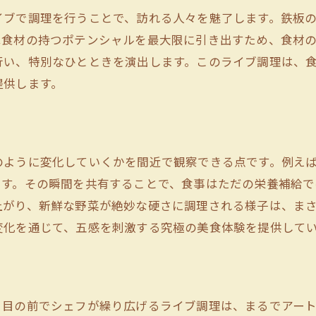
地元農家から届けられる新鮮な野菜
イブで調理を行うことで、訪れる人々を魅了します。鉄板
鉄板焼きで引き出す野菜の甘み
は食材の持つポテンシャルを最大限に引き出すため、食材
季節ごとの野菜が主役の一皿
行い、特別なひとときを演出します。このライブ調理は、
食卓を彩るカラフルな野菜たち
提供します。
健康志向にも応える豊富な野菜メニュー
野菜ソムリエ監修のヘルシーな料理
特別な時間を演出する立川市の鉄板焼レストラン
のように変化していくかを間近で観察できる点です。例え
大切な記念日にふさわしい空間
ます。その瞬間を共有することで、食事はただの栄養補給で
上がり、新鮮な野菜が絶妙な硬さに調理される様子は、ま
プライベートな時間を楽しむ個室完備
変化を通じて、五感を刺激する究極の美食体験を提供して
特別な瞬間を彩るサプライズ演出
贅沢なひとときを過ごすためのこだわり
接客にも光るおもてなしの心
思い出に残る特別なディナー体験
。目の前でシェフが繰り広げるライブ調理は、まるでアー