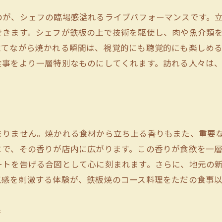
一皿ごとに驚きと感動を提供
のが、シェフの臨場感溢れるライブパフォーマンスです。
シェフの創意工夫が生む独創的なコース
できます。シェフが鉄板の上で技術を駆使し、肉や魚介類
食材への愛情が伝わる美しい盛り付け
立てながら焼かれる瞬間は、視覚的にも聴覚的にも楽しめ
食材の相性を引き出す組み合わせの妙
食事をより一層特別なものにしてくれます。訪れる人々は
料理に対するシェフのこだわり
厳選食材で味わう極上の鉄板焼体験
立川市が誇る新鮮な地元食材
和牛の霜降りと旨みの秘密
まりません。焼かれる食材から立ち上る香りもまた、重要
海の幸が持つ豊かな風味
とで、その香りが店内に広がります。この香りが食欲を一
季節の移ろいを感じる旬の野菜
ートを告げる合図として心に刻まれます。さらに、地元の
産地直送の食材で提供する安心感
五感を刺激する体験が、鉄板焼のコース料理をただの食事
食材の質にこだわる理由
地元野菜が彩る立川市の鉄板焼の魅力
術