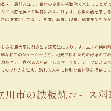
食欲を一層引き立て、食材の変化を視聴覚で楽しむことが
和牛と海の幸が楽しめる立川市の鉄板焼
、シズル感を伴って味覚に訴えかけます。鉄板の熱を感じ
和牛と海産物の贅沢なコラボレーション
焼きは味覚だけでなく、視覚、聴覚、嗅覚、触覚までもが
肉と魚介、それぞれの旨みを堪能
鉄板焼きで味わう新鮮な海の幸
和牛のジューシーな旨みと美しい焼き色
味しさを最大限に引き出す調理法にあります。立川市柴崎
海の幸と野菜のバランスが取れたメニュー
新鮮な和牛のジューシーさや、地元で採れた旬の野菜の甘
鉄板焼きだからこそ味わえる贅沢さ
を凝縮させ、食べる人を魅了します。また、シェフによる
立川市で楽しむライブ感溢れる鉄板焼コース
のものの魅力を伝え、訪れる人々に特別な食体験を提供して
鉄板の音色から始まるライブディナー
視覚と聴覚を刺激する調理パフォーマンス
シェフの巧みな技で楽しむ食材の変貌
立川市の鉄板焼コース料
五感で感じるライブ感が人気の理由
ディナータイムを彩るエンターテイメント性