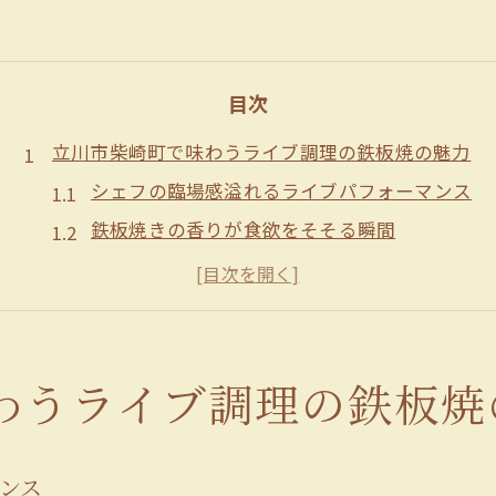
目次
立川市柴崎町で味わうライブ調理の鉄板焼の魅力
シェフの臨場感溢れるライブパフォーマンス
鉄板焼きの香りが食欲をそそる瞬間
ライブ調理で訪れる人々を魅了する技術
目の前で繰り広げられる食材の変化
五感で楽しむ鉄板焼の醍醐味
食材の持つ本来の美味しさを引き出す
わうライブ調理の鉄板焼
シェフの技が光る立川市の鉄板焼コース料理
熟練シェフによる絶妙な焼き加減
ンス