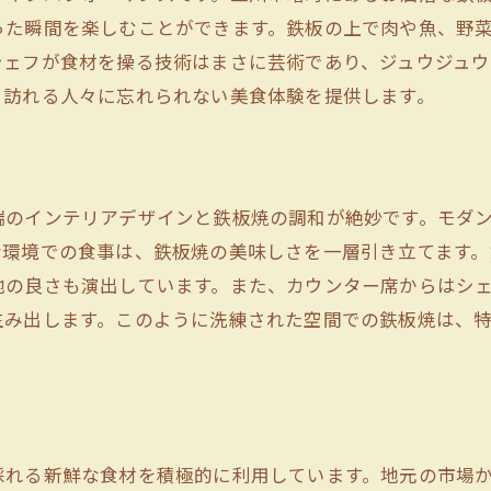
心に残る曙町の鉄板焼ディナー
った瞬間を楽しむことができます。鉄板の上で肉や魚、野
特別な夜に最適な鉄板焼の魅力
シェフが食材を操る技術はまさに芸術であり、ジュウジュ
感動を呼ぶ鉄板焼のメニューと演出
、訪れる人々に忘れられない美食体験を提供します。
洗練されたサービスで特別なひとときを
忘れられないディナーを曙町で楽しむ
鉄板焼で過ごす優雅なディナー体験
端のインテリアデザインと鉄板焼の調和が絶妙です。モダ
立川市で極上の鉄板焼を堪能する方法
な環境での食事は、鉄板焼の美味しさを一層引き立てます
立川市の鉄板焼店選びのコツ
地の良さも演出しています。また、カウンター席からはシ
生み出します。このように洗練された空間での鉄板焼は、
知っておきたい鉄板焼の楽しみ方
鉄板焼で味わう立川市の最高級食材
極上の鉄板焼を求めて立川市へ
立川市の鉄板焼レストランガイド
上質な鉄板焼を立川市で堪能する秘訣
採れる新鮮な食材を積極的に利用しています。地元の市場