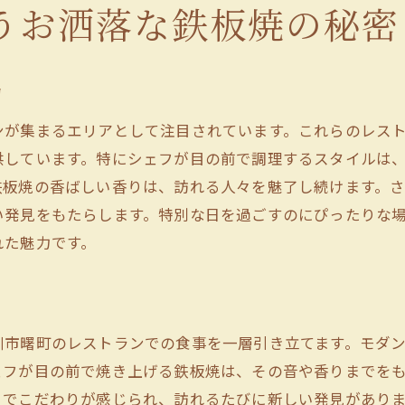
うお洒落な鉄板焼の秘密
立川市の鉄板焼が切り開く新たな地平
お洒落な曙町で鉄板焼の真髄を味わう
曙町で体験する鉄板焼の本質
力
洗練された空間で鉄板焼の深みを知る
ンが集まるエリアとして注目されています。これらのレス
素材の真髄を引き出す鉄板焼の技
供しています。特にシェフが目の前で調理するスタイルは
曙町で究極の鉄板焼メニューを堪能
鉄板焼の香ばしい香りは、訪れる人々を魅了し続けます。
鉄板焼を通じて感じる曙町の文化
い発見をもたらします。特別な日を過ごすのにぴったりな
れた魅力です。
お洒落な曙町で再発見する鉄板焼の魅力
川市曙町のレストランでの食事を一層引き立てます。モダ
ェフが目の前で焼き上げる鉄板焼は、その音や香りまでを
までこだわりが感じられ、訪れるたびに新しい発見があり