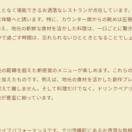
お洒落な店内で楽しむ鉄板焼の特別感
ことなく堪能できるお洒落なレストランが点在しています
上質な時間を演出する鉄板焼レストラン
な体験へと誘います。特に、カウンター席からの眺めは圧
訪れるべき立川市のお洒落鉄板焼スポット
加え、地元の新鮮な食材を活かした料理は、一口ごとに驚
デザイン性の高い鉄板焼レストランの魅力
中で過ごす時間は、忘れられないひとときとなることでし
立川市で唯一無二の鉄板焼体験を
鉄板焼で楽しむ立川の美食文化と独自の体験
立川市の食文化を鉄板焼で体感
焼の範疇を超えた新感覚のメニューが楽しめます。これら
独自の調理スタイルが生む新しい味
を加えたものです。例えば、地元の食材を活かした創作プ
五感で楽しむ立川市の鉄板焼
捉えて離しません。そして料理だけでなく、ドリンクペア
地元の魅力を引き出す鉄板焼の技
肢が豊富に揃っています。
立川市の風土を感じる鉄板焼
鉄板焼が生む立川の新たな食体験
洗練された曙町の鉄板焼で感動のディナーを
ライブパフォーマンスです。立川市曙町にあるお洒落な鉄