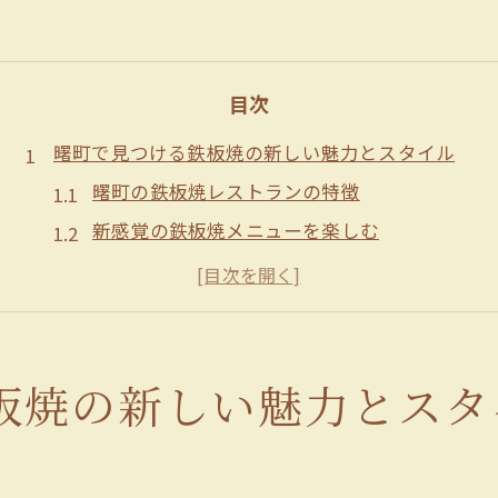
目次
曙町で見つける鉄板焼の新しい魅力とスタイル
曙町の鉄板焼レストランの特徴
新感覚の鉄板焼メニューを楽しむ
鉄板焼のライブパフォーマンスが魅力
最先端のインテリアと鉄板焼の融合
地元食材を活かした鉄板焼の可能性
曙町で体験する鉄板焼の進化
板焼の新しい魅力とスタ
東京立川市で味わうお洒落な鉄板焼の秘密
立川市の鉄板焼レストランの隠れた魅力