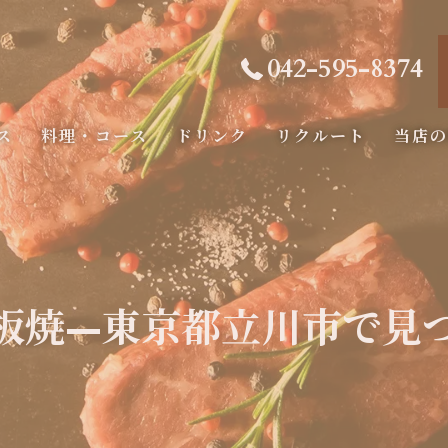
042-595-8374
ス
料理・コース
ドリンク
リクルート
当店
コース
海鮮
フィレ
板焼—東京都立川市で見
記念日
ディナ