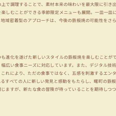
の上で調理することで、素材本来の味わいを最大限に引き
曙町の鉄板焼で特別なひとときを過ごす
を楽しむことができる季節限定メニューも展開。一皿一皿
記念日に訪れたい鉄板焼レストラン
。地域密着型のアプローチは、今後の鉄板焼の可能性をさ
曙町で過ごす贅沢なディナーの時間
鉄板焼で演出する特別なひととき
家族や友人と楽しむ鉄板焼の魅力
大切な人と過ごす曙町の鉄板焼
つも進化を遂げた新しいスタイルの鉄板焼を楽しむことが
心に残る特別なひとときを鉄板焼で
、幅広い食事ニーズに対応しています。また、デジタル技
東京都立川市で鉄板焼の新たな可能性を探る
。これにより、ただの食事ではなく、五感を刺激するエン
立川市の鉄板焼界における新潮流
れるすべての人に新しい発見と感動をもたらし、曙町の鉄
革新的な鉄板焼メニューの開発
閉じますが、新たな食の冒険が待っていることを期待しつ
新しい食材で挑む鉄板焼の可能性
立川市で進化する鉄板焼のスタイル
未来へと続く鉄板焼の可能性を追求