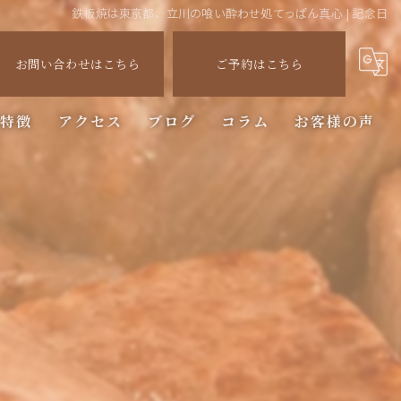
鉄板焼は東京都、立川の喰い酔わせ処てっぱん真心 | 記念日
お問い合わせはこちら
ご予約はこちら
の特徴
アクセス
ブログ
コラム
お客様の声
ステーキ
ー