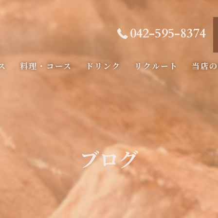
042-595-8374
ス
料理・コース
ドリンク
リクルート
当店
コース
海鮮
フィレ
ブログ
記念日
ディナ